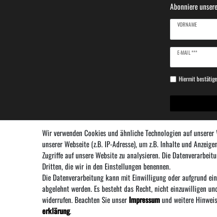
Abonniere unsere
VORNAME
Newsletter
E-MAIL ***
Honig
Hiermit bestätige
Wir verwenden Cookies und ähnliche Technologien auf unserer
unserer Webseite (z.B. IP-Adresse), um z.B. Inhalte und Anzeige
Zugriffe auf unsere Website zu analysieren. Die Datenverarbeitu
Dritten, die wir in den Einstellungen benennen.
Die Datenverarbeitung kann mit Einwilligung oder aufgrund ein
Über uns
·
Zahlung und V
abgelehnt werden. Es besteht das Recht, nicht einzuwilligen un
widerrufen. Beachten Sie unser
Impressum
und weitere Hinweis
erklärung
.