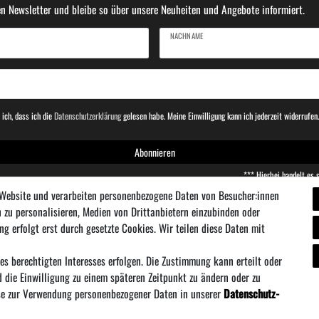
n Newsletter und bleibe so über unsere Neuheiten und Angebote informiert.
NACHNAME
 ich, dass ich die
Daten­schutz­erklärung
gelesen habe. Meine Einwilligung kann ich jederzeit widerrufen
Abonnieren
*** Hierbei handelt es s
 Website und verarbeiten personenbezogene Daten von Besucher:innen
n zu personalisieren, Medien von Drittanbietern einzubinden oder
ng erfolgt erst durch gesetzte Cookies. Wir teilen diese Daten mit
es berechtigten Interesses erfolgen. Die Zustimmung kann erteilt oder
ersand
·
Widerrufs­recht
·
·
Daten­schutz­erklä
Vertrag wiederrufen
d die Einwilligung zu einem späteren Zeitpunkt zu ändern oder zu
e zur Verwendung personenbezogener Daten in unserer
Daten­schutz­
* Alle Preise inklusive MwSt. zzgl. Versandkosten