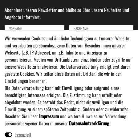
Abonniere unseren Newsletter und bleibe so über unsere Neuheiten und
Angebote informiert.
VORNAME
NACHNAME
Wir verwenden Cookies und ähnliche Technologien auf unserer Website
und verarbeiten personenbezogene Daten von Besucher:innen unserer
Newsletter
E-MAIL ***
Webseite (z.B. IP-Adresse), um z.B. Inhalte und Anzeigen zu
Honig
personalisieren, Medien von Drittanbietern einzubinden oder Zugriffe auf
Hiermit bestätige ich, dass ich die
Daten­schutz­erklärung
gelesen habe. Meine Einwilligung
unsere Website zu analysieren. Die Datenverarbeitung erfolgt erst durch
kann ich jederzeit widerrufen.***
gesetzte Cookies. Wir teilen diese Daten mit Dritten, die wir in den
Einstellungen benennen.
Abonnieren
Die Datenverarbeitung kann mit Einwilligung oder aufgrund eines
*** Hierbei handelt es sich um ein Pflichtfeld.
berechtigten Interesses erfolgen. Die Zustimmung kann erteilt oder
abgelehnt werden. Es besteht das Recht, nicht einzuwilligen und die
Einwilligung zu einem späteren Zeitpunkt zu ändern oder zu widerrufen.
Beachten Sie unser
Impressum
und weitere Hinweise zur Verwendung
personenbezogener Daten in unserer
Daten­schutz­erklärung
.
Essenziell