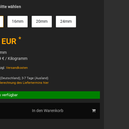
itte wählen
16mm
20mm
24mm
*
9 EUR
ramm
9 € / Kilogramm
zgl.
Versandkosten
 (Deutschland); 3-7 Tage (Ausland)
Berechnung des Liefertermins hier
k verfügbar
In den Warenkorb