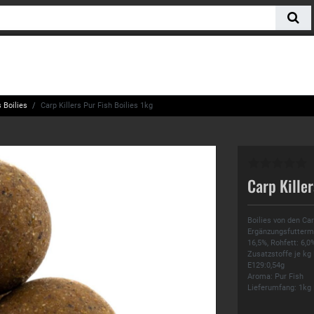
 Boilies
Carp Killers Pur Fish Boilies 1kg
Carp Killer
Boilies von den Ca
Ergänzungsfuttermit
16,5%, Rohfett: 6,0
Zusatzstoffe je kg
E129:0,54g
Aroma: Pur Fish
Lieferumfang: 1kg