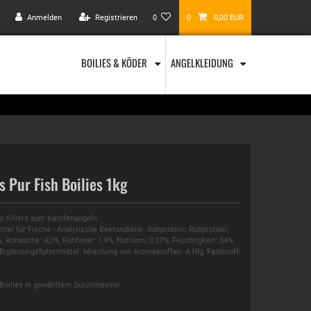
Anmelden
Registrieren
0
0
0,00 EUR
BOILIES & KÖDER
ANGELKLEIDUNG
s Pur Fish Boilies 1kg
rp Killers zum Karpfenangeln
tel für Fische - Analytische Bestandteile: Rohprotein: Rohprotein:
%, Rohasche: 4,0%, Rohfaser: 1,9%, Natrium: 0,37%, Feuchtigkeit: 34%
 Ergänzungsfuttermittel: Mischung von Aromastoffen: 4,10g, Farbstoff:
 Boilies in gewähltem Durchmesser