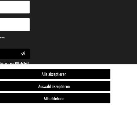
.***
ich um ein Pflichtfeld.
Alle akzeptieren
Auswahl akzeptieren
Alle ablehnen
rung
·
AGB
·
Impressum
en Varianten wird bei Klick auf die jeweilige Variante angezeigt.