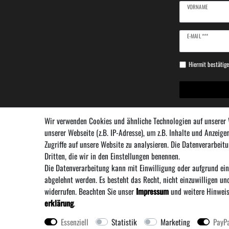
VORNAME
Newsletter
E-MAIL ***
Honig
Hiermit bestätige
Wir verwenden Cookies und ähnliche Technologien auf unserer
unserer Webseite (z.B. IP-Adresse), um z.B. Inhalte und Anzeige
Zugriffe auf unsere Website zu analysieren. Die Datenverarbeitu
Dritten, die wir in den Einstellungen benennen.
Die Datenverarbeitung kann mit Einwilligung oder aufgrund ein
Über uns
·
Zahlung und V
abgelehnt werden. Es besteht das Recht, nicht einzuwilligen un
widerrufen. Beachten Sie unser
Impressum
und weitere Hinweis
erklärung
.
** Bei Variantenartikeln mit unterschiedlichen Preisen pro Varia
Essenziell
Statistik
Marketing
PayP