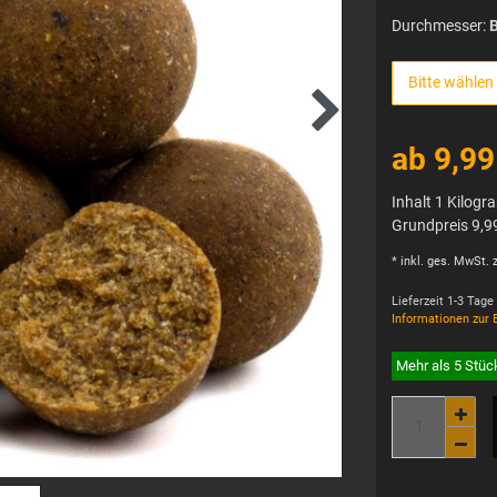
Durchmesser:
B
Bitte wählen
ab 9,9
Inhalt
1
Kilog
Grundpreis
9,9
* inkl. ges. MwSt. z
Lieferzeit 1-3 Tage
Informationen zur 
Mehr als 5 Stüc