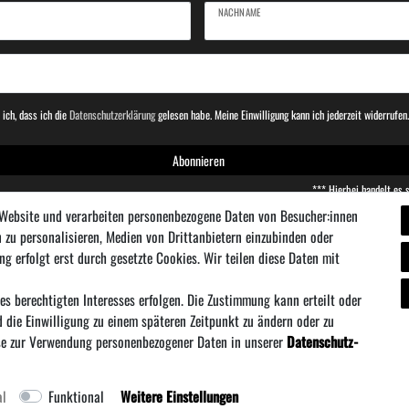
NACHNAME
 ich, dass ich die
Daten­schutz­erklärung
gelesen habe. Meine Einwilligung kann ich jederzeit widerrufen
Abonnieren
*** Hierbei handelt es s
 Website und verarbeiten personenbezogene Daten von Besucher:innen
n zu personalisieren, Medien von Drittanbietern einzubinden oder
ng erfolgt erst durch gesetzte Cookies. Wir teilen diese Daten mit
es berechtigten Interesses erfolgen. Die Zustimmung kann erteilt oder
ersand
·
Widerrufs­recht
·
·
Daten­schutz­erklä
Vertrag wiederrufen
d die Einwilligung zu einem späteren Zeitpunkt zu ändern oder zu
e zur Verwendung personenbezogener Daten in unserer
Daten­schutz­
* Alle Preise inklusive MwSt. zzgl. Versandkosten
nte bezieht sich die angegebene UVP auf die Variante mit dem niedrigsten Preis. Die UVP zu den weiter
al
Funktional
Weitere Einstellungen
Carp Killers © Copyright 2026 | Alle Rechte vorbehalten.