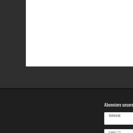
Abonniere unsere
VORNAME
Newsletter
E-MAIL ***