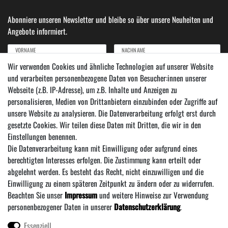
Abonniere unseren Newsletter und bleibe so über unsere Neuheiten und
Angebote informiert.
VORNAME
NACHNAME
Wir verwenden Cookies und ähnliche Technologien auf unserer Website
und verarbeiten personenbezogene Daten von Besucher:innen unserer
Newsletter
E-MAIL ***
Webseite (z.B. IP-Adresse), um z.B. Inhalte und Anzeigen zu
Honig
personalisieren, Medien von Drittanbietern einzubinden oder Zugriffe auf
Hiermit bestätige ich, dass ich die
Daten­schutz­erklärung
gelesen habe. Meine Einwilligung
unsere Website zu analysieren. Die Datenverarbeitung erfolgt erst durch
kann ich jederzeit widerrufen.***
gesetzte Cookies. Wir teilen diese Daten mit Dritten, die wir in den
Einstellungen benennen.
Abonnieren
Die Datenverarbeitung kann mit Einwilligung oder aufgrund eines
*** Hierbei handelt es sich um ein Pflichtfeld.
berechtigten Interesses erfolgen. Die Zustimmung kann erteilt oder
abgelehnt werden. Es besteht das Recht, nicht einzuwilligen und die
Einwilligung zu einem späteren Zeitpunkt zu ändern oder zu widerrufen.
Beachten Sie unser
Impressum
und weitere Hinweise zur Verwendung
personenbezogener Daten in unserer
Daten­schutz­erklärung
.
Essenziell