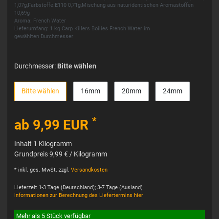
1,07g,Farbstoffe:E110 0,71g,Mischung aus naturidentischen Aromastoffen
10,69g
Aroma: French Water
Lieferumfang: 1 kg Carp Killers Boilies French Water im
gewählten Durchmesser
Durchmesser:
Bitte wählen
Bitte wählen
16mm
20mm
24mm
*
ab 9,99 EUR
Inhalt
1
Kilogramm
Grundpreis
9,99 € / Kilogramm
* inkl. ges. MwSt. zzgl.
Versandkosten
Lieferzeit 1-3 Tage (Deutschland); 3-7 Tage (Ausland)
Informationen zur Berechnung des Liefertermins hier
Mehr als 5 Stück verfügbar