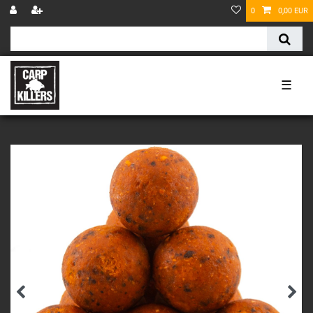
0
0,00 EUR
☰