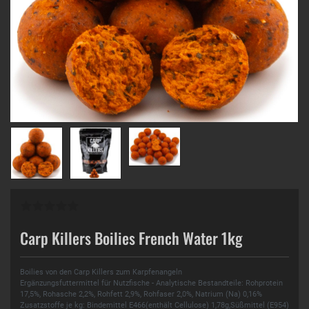
Carp Killers Boilies French Water 1kg
Boilies von den Carp Killers zum Karpfenangeln
Ergänzungsfuttermittel für Nutzfische - Analytische Bestandteile: Rohprotein
17,5%, Rohasche 2,2%, Rohfett 2,9%, Rohfaser 2,0%, Natrium (Na) 0,16%
Zusatzstoffe je kg: Bindemittel E466(enthält Cellulose) 1,78g,Süßmittel (E954)