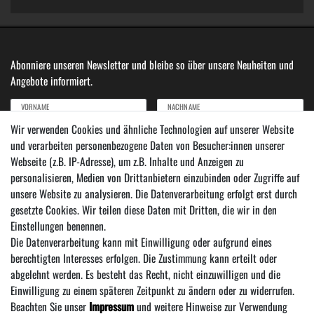
Abonniere unseren Newsletter und bleibe so über unsere Neuheiten und
Angebote informiert.
VORNAME
NACHNAME
Wir verwenden Cookies und ähnliche Technologien auf unserer Website
und verarbeiten personenbezogene Daten von Besucher:innen unserer
Newsletter
E-MAIL ***
Webseite (z.B. IP-Adresse), um z.B. Inhalte und Anzeigen zu
Honig
personalisieren, Medien von Drittanbietern einzubinden oder Zugriffe auf
Hiermit bestätige ich, dass ich die
Daten­schutz­erklärung
gelesen habe. Meine Einwilligung
unsere Website zu analysieren. Die Datenverarbeitung erfolgt erst durch
kann ich jederzeit widerrufen.***
gesetzte Cookies. Wir teilen diese Daten mit Dritten, die wir in den
Einstellungen benennen.
Abonnieren
Die Datenverarbeitung kann mit Einwilligung oder aufgrund eines
*** Hierbei handelt es sich um ein Pflichtfeld.
berechtigten Interesses erfolgen. Die Zustimmung kann erteilt oder
abgelehnt werden. Es besteht das Recht, nicht einzuwilligen und die
Einwilligung zu einem späteren Zeitpunkt zu ändern oder zu widerrufen.
Beachten Sie unser
Impressum
und weitere Hinweise zur Verwendung