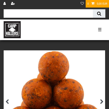
0
0,00 EUR
☰