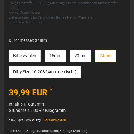
1,07g,Farbstoffe:E110 0,71g,Mischung aus naturidentischen Aromastoffen
10,69g
Aroma: French Water
Lieferumfang: 5 kg Carp Killers Boilies French Water im
gewählten Durchmesser
Durchmesser:
24mm
Bitte wählen
16mm
20mm
24mm
Diffy Size(16.20&24mm gemischt)
*
39,99 EUR
Inhalt
5
Kilogramm
Grundpreis
8,00 € / Kilogramm
* inkl. ges. MwSt. zzgl.
Versandkosten
Lieferzeit 1-3 Tage (Deutschland); 3-7 Tage (Ausland)