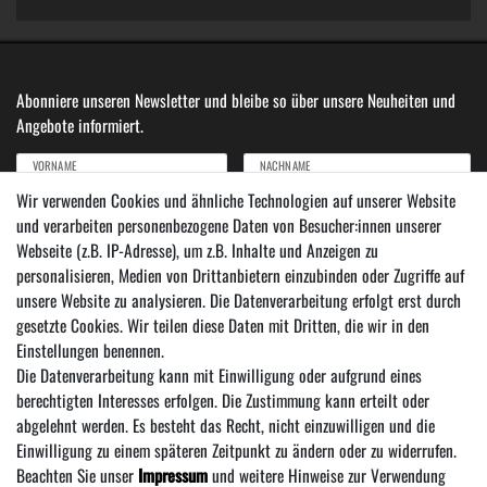
Abonniere unseren Newsletter und bleibe so über unsere Neuheiten und
Angebote informiert.
VORNAME
NACHNAME
Wir verwenden Cookies und ähnliche Technologien auf unserer Website
und verarbeiten personenbezogene Daten von Besucher:innen unserer
Newsletter
E-MAIL ***
Webseite (z.B. IP-Adresse), um z.B. Inhalte und Anzeigen zu
Honig
personalisieren, Medien von Drittanbietern einzubinden oder Zugriffe auf
Hiermit bestätige ich, dass ich die
Daten­schutz­erklärung
gelesen habe. Meine Einwilligung
unsere Website zu analysieren. Die Datenverarbeitung erfolgt erst durch
kann ich jederzeit widerrufen.***
gesetzte Cookies. Wir teilen diese Daten mit Dritten, die wir in den
Einstellungen benennen.
Abonnieren
Die Datenverarbeitung kann mit Einwilligung oder aufgrund eines
*** Hierbei handelt es sich um ein Pflichtfeld.
berechtigten Interesses erfolgen. Die Zustimmung kann erteilt oder
abgelehnt werden. Es besteht das Recht, nicht einzuwilligen und die
Einwilligung zu einem späteren Zeitpunkt zu ändern oder zu widerrufen.
Beachten Sie unser
Impressum
und weitere Hinweise zur Verwendung