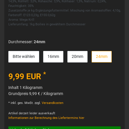
14,5%, Rohfett: 3,0%, Rohasche: 3,9%, Rohfaser: 1,5%, Natrium: 0,24%,
Feuchtigkeit: 35%
Zusatzstoffe je kg Ergänzungsfuttermittel: Mischung von Aromastoffen: 4,10g,
Farbstoff: E123:0,23g, E155:0,62g
Aroma: Mega Krill
Lieferumfang: 1kg Boilies in gewähltem Durchmesser
Durchmesser:
24mm
Bitte wählen
16mm
20mm
24mm
*
9,99 EUR
Inhalt
1
Kilogramm
Grundpreis
9,99 € / Kilogramm
* inkl. ges. MwSt. zzgl.
Versandkosten
Artikel derzeit leider ausverkauft
Informationen zur Berechnung des Liefertermins hier