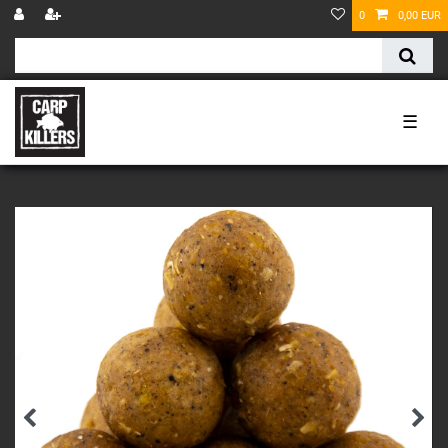
0
0,00 EUR
☰