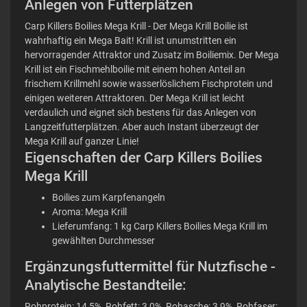
Anlegen von Futterplätzen
Carp Killers Boilies Mega Krill - Der Mega Krill Boilie ist
wahrhaftig ein Mega Bait! Krill ist unumstritten ein
hervorragender Attraktor und Zusatz im Boiliemix. Der Mega
Krill ist ein Fischmehlboilie mit einem hohen Anteil an
frischem Krillmehl sowie wasserlöslichem Fischprotein und
einigen weiteren Attraktoren. Der Mega Krill ist leicht
verdaulich und eignet sich bestens für das Anlegen von
Langzeitfutterplätzen. Aber auch Instant überzeugt der
Mega Krill auf ganzer Linie!
Eigenschaften der Carp Killers Boilies
Mega Krill
Boilies zum Karpfenangeln
Aroma: Mega Krill
Lieferumfang: 1 kg Carp Killers Boilies Mega Krill im
gewählten Durchmesser
Ergänzungsfuttermittel für Nutzfische -
Analytische Bestandteile:
Rohprotein: 14,5%, Rohfett: 3,0%, Rohasche: 3,9%, Rohfaser: