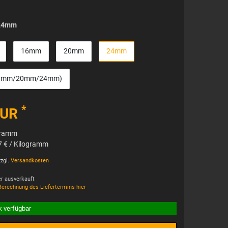
24mm
16mm
20mm
24mm
 (16mm/20mm/24mm)
*
EUR
gramm
7 € / Kilogramm
zgl.
Versandkosten
der ausverkauft
Berechnung des Liefertermins hier
k verfügbar