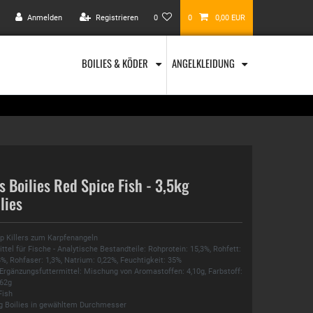
Anmelden
Registrieren
0
0
0,00 EUR
BOILIES & KÖDER
ANGELKLEIDUNG
s Boilies Red Spice Fish - 3,5kg
lies
rp Killers zum Karpfenangeln
tel für Fische - Analytische Bestandteile: Rohprotein: 15,3%, Rohfett:
%, Rohfaser: 1,3%, Natrium: 0,22%, Feuchtigkeit: 35%
 Ergänzungsfuttermittel: Mischung von Aromastoffen: 4,10g, Farbstoff:
,62g
Fish
kg Boilies in gewähltem Durchmesser