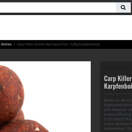
 Boilies
Carp Killers Boilies Red Spice Fish - 3,5kg Karpfenboilies
Carp Killer
Karpfenboi
Boilies von den Ca
Ergänzungsfuttermit
3,4%, Rohasche: 2,8
Zusatzstoffe je kg
E123: 0,30g E155:0
Aroma: Red Spice 
Lieferumfang: 3,5