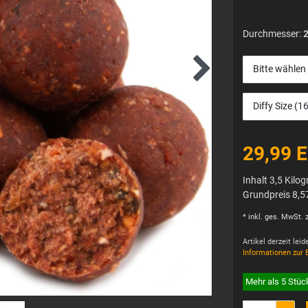
Durchmesser:
Bitte wählen
Diffy Size
29,99 
Inhalt
3,5
Kilo
Grundpreis
8,5
* inkl. ges. MwSt. z
Artikel derzeit lei
Informationen zur 
Mehr als 5 Stüc