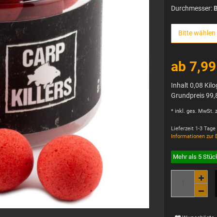
Durchmesser:
B
Bitte wählen
ab 7,9
Inhalt
0,08
Kil
Grundpreis
99,
* inkl. ges. MwSt. z
Lieferzeit 1-3 Tage
Informationen zur 
Mehr als 5 Stüc