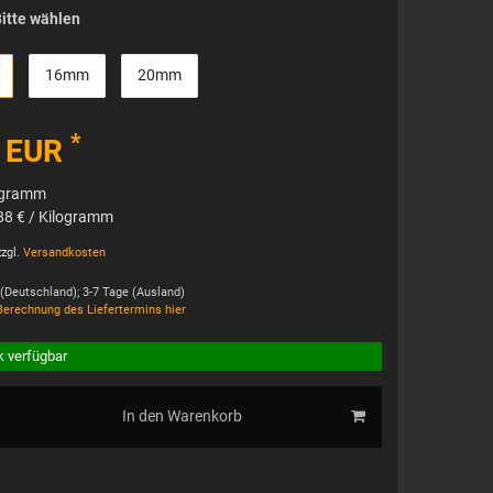
itte wählen
16mm
20mm
*
9 EUR
ogramm
88 € / Kilogramm
zgl.
Versandkosten
 (Deutschland); 3-7 Tage (Ausland)
Berechnung des Liefertermins hier
k verfügbar
In den Warenkorb