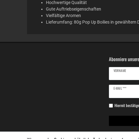
Hochwertige Qualität
Gute Auftriebseigenschaften
Vielfältige Aromen
Lieferumfang: 80g Pop Up Boilies in gewähltem
Abonniere unsere
VORNAME
Newsletter
E-MAIL ***
Honig
Hiermit bestätige