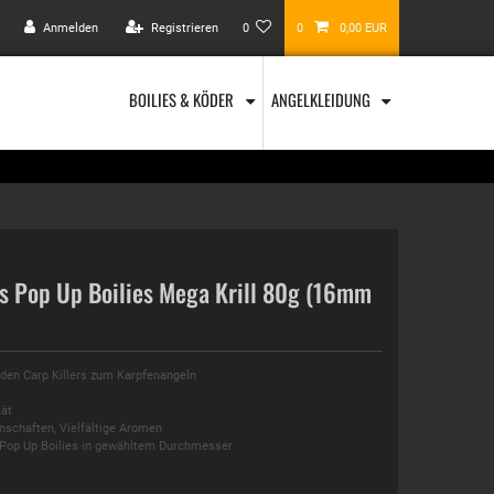
Anmelden
Registrieren
0
0
0,00 EUR
BOILIES & KÖDER
ANGELKLEIDUNG
rs Pop Up Boilies Mega Krill 80g (16mm
 den Carp Killers zum Karpfenangeln
tät
nschaften, Vielfältige Aromen
 Pop Up Boilies in gewähltem Durchmesser