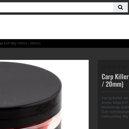
ega Krill 80g (16mm / 20mm)
Carp Kille
/ 20mm)
Pop Up Boilies von
Aroma: Mega Krill
Hochwertige Quali
Gute Auftriebseige
Lieferumfang: 80g