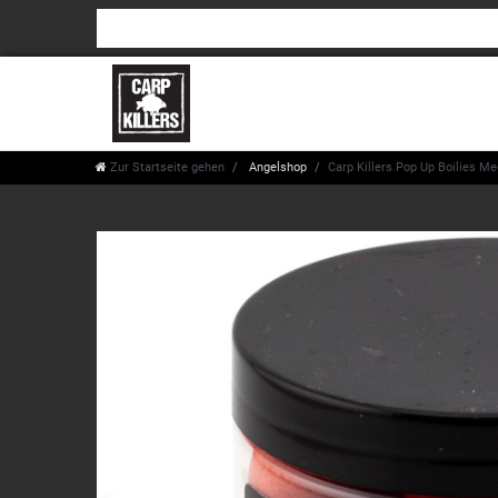
Zur Startseite gehen
Angelshop
Carp Killers Pop Up Boilies M