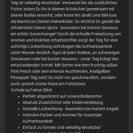
Teig ist vielseitig einsetzbar: Verwende ihn als zusätzliches
Futter, indem Du ihn in kleinen Bröckchen gemeinsam mit
Deinen Boilies einwirfst, oder knete ihn direkt ums Blei bzw.
als Mantel um Deinen Hakenköder. So erhöhst Du gezielt die
Attraktivität Deines Spots - besonders bei Instant-Sessions
ein echter Gamechanger! Durch die schnelle Freisetzung von
Aromen und löslichen Inhaltsstoffen sorgt der Teig für eine
sofortige Lockwirkung und steigert die Aufmerksamkeit
unter Wasser deutlich. Egal ob beim Stalken, an schwierigen
Gewässern oder bei kurzen Sessions - unser Teig bringt den
entscheidenden Vorteil. Mit Sorten wie dem fruchtig-süßen
Pink Peach oder dem intensiv leuchtenden, knallgelben
Pineapple-Teig setzt Du nicht nur geschmacklich, sondern
auch optisch starke Reize am Futterplatz.
Vorteile auf einen Blick:
Perfekt abgestimmt auf unsere Boiliesorten
Ideal als Zusatzfutter oder Köderveredelung
Schnelle Lockwirkung - besonders bei Instant-Angeln
Intensive Farben und Aromen für maximale
Aufmerksamkeit
Einfach zu formen und vielseitig einsetzbar