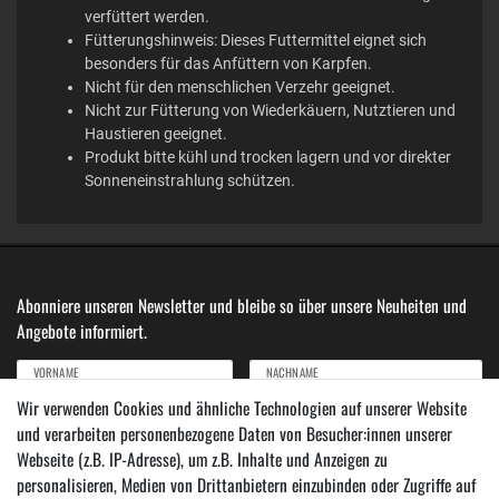
verfüttert werden.
Fütterungshinweis: Dieses Futtermittel eignet sich
besonders für das Anfüttern von Karpfen.
Nicht für den menschlichen Verzehr geeignet.
Nicht zur Fütterung von Wiederkäuern, Nutztieren und
Haustieren geeignet.
Produkt bitte kühl und trocken lagern und vor direkter
Sonneneinstrahlung schützen.
Abonniere unseren Newsletter und bleibe so über unsere Neuheiten und
Angebote informiert.
VORNAME
NACHNAME
Wir verwenden Cookies und ähnliche Technologien auf unserer Website
und verarbeiten personenbezogene Daten von Besucher:innen unserer
Newsletter
E-MAIL ***
Webseite (z.B. IP-Adresse), um z.B. Inhalte und Anzeigen zu
Honig
personalisieren, Medien von Drittanbietern einzubinden oder Zugriffe auf
Hiermit bestätige ich, dass ich die
Daten­schutz­erklärung
gelesen habe. Meine Einwilligung