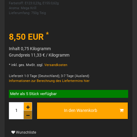
Farbstoff: E123:0,23g, E155:0,62g
Aroma: Mega Krill
Lieferumfang: 750g Teig
*
8,50 EUR
Inhalt
0,75
Kilogramm
Grundpreis
11,33 € / Kilogramm
* inkl. ges. MwSt. zzgl.
Versandkosten
Lieferzeit 1-3 Tage (Deutschland); 3-7 Tage (Ausland)
Informationen zur Berechnung des Liefertermins hier
Mehr als 5 Stück verfügbar
In den Warenkorb
Wunschliste