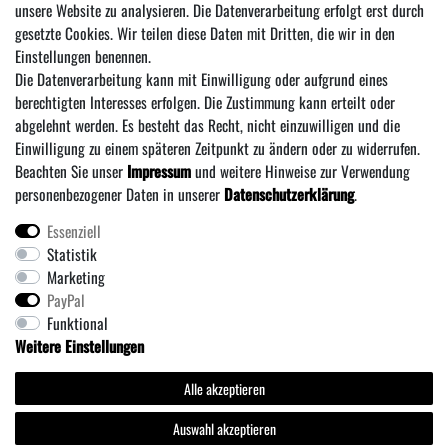
unsere Website zu analysieren. Die Datenverarbeitung erfolgt erst durch
kann ich jederzeit widerrufen.***
gesetzte Cookies. Wir teilen diese Daten mit Dritten, die wir in den
Einstellungen benennen.
Abonnieren
Die Datenverarbeitung kann mit Einwilligung oder aufgrund eines
*** Hierbei handelt es sich um ein Pflichtfeld.
berechtigten Interesses erfolgen. Die Zustimmung kann erteilt oder
abgelehnt werden. Es besteht das Recht, nicht einzuwilligen und die
Einwilligung zu einem späteren Zeitpunkt zu ändern oder zu widerrufen.
Beachten Sie unser
Impressum
und weitere Hinweise zur Verwendung
personenbezogener Daten in unserer
Daten­schutz­erklärung
.
Essenziell
Statistik
Über uns
·
Zahlung und Versand
·
Widerrufs­recht
·
Marketing
·
Daten­schutz­erklärung
·
AGB
·
Vertrag wiederrufen
PayPal
Impressum
Funktional
Weitere Einstellungen
* Alle Preise inklusive MwSt. zzgl. Versandkosten
** Bei Variantenartikeln mit unterschiedlichen Preisen pro Variante bezieht sich die
Alle akzeptieren
angegebene UVP auf die Variante mit dem niedrigsten Preis. Die UVP zu den weiteren
Varianten wird bei Klick auf die jeweilige Variante angezeigt.
Auswahl akzeptieren
Carp Killers © Copyright 2026 | Alle Rechte vorbehalten.