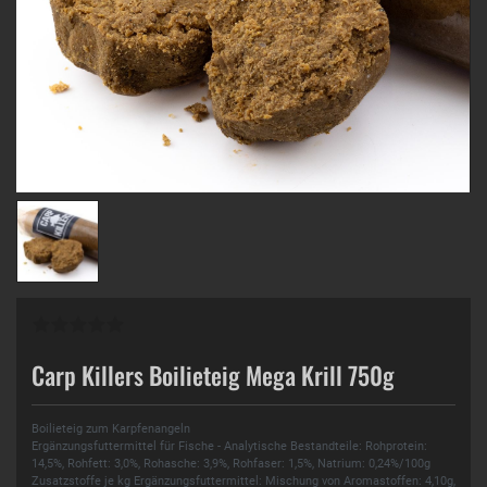
Carp Killers Boilieteig Mega Krill 750g
Boilieteig zum Karpfenangeln
Ergänzungsfuttermittel für Fische - Analytische Bestandteile: Rohprotein:
14,5%, Rohfett: 3,0%, Rohasche: 3,9%, Rohfaser: 1,5%, Natrium: 0,24%/100g
Zusatzstoffe je kg Ergänzungsfuttermittel: Mischung von Aromastoffen: 4,10g,