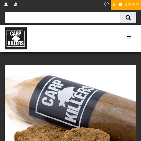
0
0,00 EUR
☰