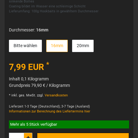
sinkende Boilies
Coating bildet im Wasser eine schleimige Schicht
Lieferumfang: 100g Hookbaits in gewähltem Durchmesser
Durchmesser:
16mm
Bitte wählen
16mm
20mm
*
7,99 EUR
Inhalt
0,1
Kilogramm
Grundpreis
79,90 € / Kilogramm
* inkl. ges. MwSt. zzgl.
Versandkosten
Lieferzeit 1-3 Tage (Deutschland); 3-7 Tage (Ausland)
Informationen zur Berechnung des Liefertermins hier
Mehr als 5 Stück verfügbar