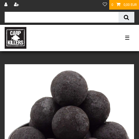
0
0,00 EUR
☰