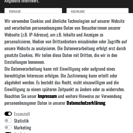
Angebote informiert.
VORNAME
NACHNAME
Wir verwenden Cookies und ähnliche Technologien auf unserer Website
und verarbeiten personenbezogene Daten von Besucher:innen unserer
Newsletter
E-MAIL ***
Webseite (z.B. IP-Adresse), um z.B. Inhalte und Anzeigen zu
Honig
personalisieren, Medien von Drittanbietern einzubinden oder Zugriffe auf
Hiermit bestätige ich, dass ich die
Daten­schutz­erklärung
gelesen habe. Meine Einwilligung
unsere Website zu analysieren. Die Datenverarbeitung erfolgt erst durch
kann ich jederzeit widerrufen.***
gesetzte Cookies. Wir teilen diese Daten mit Dritten, die wir in den
Einstellungen benennen.
Abonnieren
Die Datenverarbeitung kann mit Einwilligung oder aufgrund eines
*** Hierbei handelt es sich um ein Pflichtfeld.
berechtigten Interesses erfolgen. Die Zustimmung kann erteilt oder
abgelehnt werden. Es besteht das Recht, nicht einzuwilligen und die
Einwilligung zu einem späteren Zeitpunkt zu ändern oder zu widerrufen.
Beachten Sie unser
Impressum
und weitere Hinweise zur Verwendung
personenbezogener Daten in unserer
Daten­schutz­erklärung
.
Essenziell
Statistik
Über uns
·
Zahlung und Versand
·
Widerrufs­recht
·
Marketing
·
Daten­schutz­erklärung
·
AGB
·
Vertrag wiederrufen