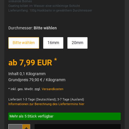
sinkende Boilies
Coating bildet im Wasser eine schleimige Schicht
Lieferumfang: 100g Hookbaits in gewähltem Durchmesser
Durchmesser:
Bitte wählen
Bitte wählen
16mm
20mm
*
ab 7,99 EUR
Inhalt
0,1
Kilogramm
Grundpreis
79,90 € / Kilogramm
* inkl. ges. MwSt. zzgl.
Versandkosten
Lieferzeit 1-3 Tage (Deutschland); 3-7 Tage (Ausland)
Informationen zur Berechnung des Liefertermins hier
Mehr als 5 Stück verfügbar