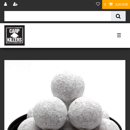
0
0,00 EUR
☰