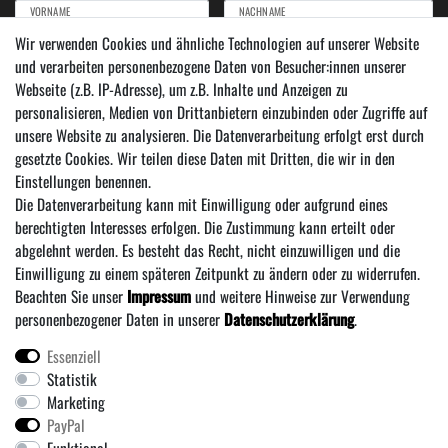
VORNAME
NACHNAME
Wir verwenden Cookies und ähnliche Technologien auf unserer Website
und verarbeiten personenbezogene Daten von Besucher:innen unserer
Newsletter
E-MAIL ***
Webseite (z.B. IP-Adresse), um z.B. Inhalte und Anzeigen zu
Honig
personalisieren, Medien von Drittanbietern einzubinden oder Zugriffe auf
Hiermit bestätige ich, dass ich die
Daten­schutz­erklärung
gelesen habe. Meine Einwilligung
unsere Website zu analysieren. Die Datenverarbeitung erfolgt erst durch
kann ich jederzeit widerrufen.***
gesetzte Cookies. Wir teilen diese Daten mit Dritten, die wir in den
Einstellungen benennen.
Abonnieren
Die Datenverarbeitung kann mit Einwilligung oder aufgrund eines
*** Hierbei handelt es sich um ein Pflichtfeld.
berechtigten Interesses erfolgen. Die Zustimmung kann erteilt oder
abgelehnt werden. Es besteht das Recht, nicht einzuwilligen und die
Einwilligung zu einem späteren Zeitpunkt zu ändern oder zu widerrufen.
Beachten Sie unser
Impressum
und weitere Hinweise zur Verwendung
personenbezogener Daten in unserer
Daten­schutz­erklärung
.
Essenziell
Statistik
Über uns
·
Zahlung und Versand
·
Widerrufs­recht
·
Marketing
·
Daten­schutz­erklärung
·
AGB
·
Vertrag wiederrufen
PayPal
Impressum