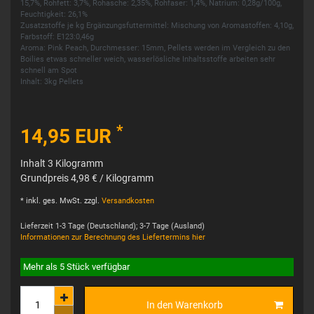
15,7%, Rohfett: 3,7%, Rohasche: 2,35%, Rohfaser: 1,4%, Natrium: 0,28g/100g,
Feuchtigkeit: 26,1%
Zusatzstoffe je kg Ergänzungsfuttermittel: Mischung von Aromastoffen: 4,10g,
Farbstoff: E123:0,46g
Aroma: Pink Peach, Durchmesser: 15mm, Pellets werden im Vergleich zu den
Boilies etwas schneller weich, wasserlösliche Inhaltsstoffe arbeiten sehr
schnell am Spot
Inhalt: 3kg Pellets
*
14,95 EUR
Inhalt
3
Kilogramm
Grundpreis
4,98 € / Kilogramm
* inkl. ges. MwSt. zzgl.
Versandkosten
Lieferzeit 1-3 Tage (Deutschland); 3-7 Tage (Ausland)
Informationen zur Berechnung des Liefertermins hier
Mehr als 5 Stück verfügbar
In den Warenkorb