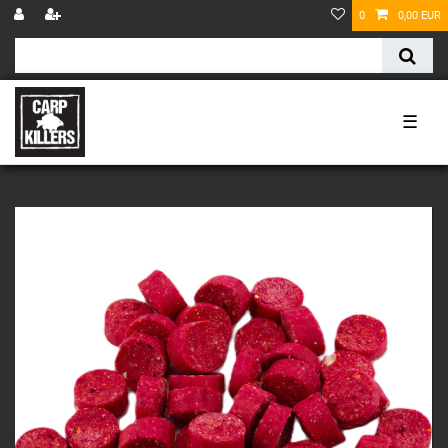
0
0,00 EUR
☰