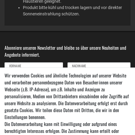
Haustieren geeignet.
Produkt bitte kühl und trocken lagern und vor direkter
Sonneneinstrahlung schützen.
Abonniere unseren Newsletter und bleibe so über unsere Neuheiten und
Angebote informiert.
VORNAME
NACHNAME
Wir verwenden Cookies und ähnliche Technologien auf unserer Website
und verarbeiten personenbezogene Daten von Besucher:innen unserer
Newsletter
E-MAIL ***
Webseite (z.B. IP-Adresse), um z.B. Inhalte und Anzeigen zu
Honig
personalisieren, Medien von Drittanbietern einzubinden oder Zugriffe auf
Hiermit bestätige ich, dass ich die
Daten­schutz­erklärung
gelesen habe. Meine Einwilligung
unsere Website zu analysieren. Die Datenverarbeitung erfolgt erst durch
kann ich jederzeit widerrufen.***
gesetzte Cookies. Wir teilen diese Daten mit Dritten, die wir in den
Einstellungen benennen.
Abonnieren
Die Datenverarbeitung kann mit Einwilligung oder aufgrund eines
*** Hierbei handelt es sich um ein Pflichtfeld.
berechtigten Interesses erfolgen. Die Zustimmung kann erteilt oder