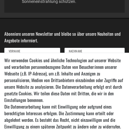
Sonneneinstrahlung schützen.
Abonniere unseren Newsletter und bleibe so über unsere Neuheiten und
Angebote informiert.
VORNAME
NACHNAME
Wir verwenden Cookies und ähnliche Technologien auf unserer Website
und verarbeiten personenbezogene Daten von Besucher:innen unserer
Newsletter
E-MAIL ***
Webseite (z.B. IP-Adresse), um z.B. Inhalte und Anzeigen zu
Honig
personalisieren, Medien von Drittanbietern einzubinden oder Zugriffe auf
Hiermit bestätige ich, dass ich die
Daten­schutz­erklärung
gelesen habe. Meine Einwilligung
unsere Website zu analysieren. Die Datenverarbeitung erfolgt erst durch
kann ich jederzeit widerrufen.***
gesetzte Cookies. Wir teilen diese Daten mit Dritten, die wir in den
Einstellungen benennen.
Abonnieren
Die Datenverarbeitung kann mit Einwilligung oder aufgrund eines
*** Hierbei handelt es sich um ein Pflichtfeld.
berechtigten Interesses erfolgen. Die Zustimmung kann erteilt oder
abgelehnt werden. Es besteht das Recht, nicht einzuwilligen und die
Einwilligung zu einem späteren Zeitpunkt zu ändern oder zu widerrufen.