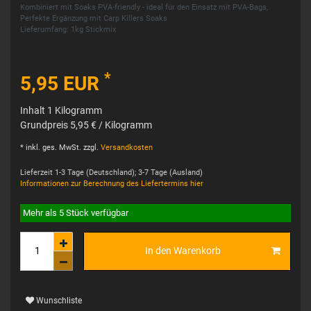
Kombiniert mit Soaks PVA-friendly - ideal für den Einsatz mit PVA-Bags,
Perfekte Ergänzung mit Carp Killers Soaks
Lieferumfang: 1kg Stickmix
*
5,95 EUR
Inhalt
1
Kilogramm
Grundpreis
5,95 € / Kilogramm
* inkl. ges. MwSt. zzgl.
Versandkosten
Lieferzeit 1-3 Tage (Deutschland); 3-7 Tage (Ausland)
Informationen zur Berechnung des Liefertermins hier
Mehr als 5 Stück verfügbar
In den Warenkorb
Wunschliste