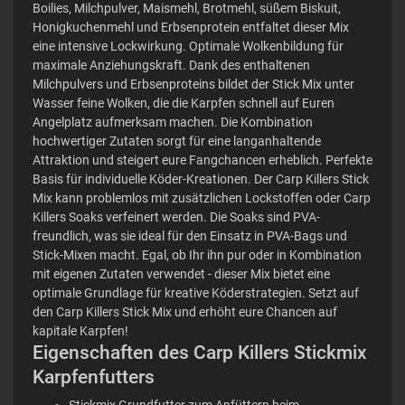
Boilies, Milchpulver, Maismehl, Brotmehl, süßem Biskuit,
Honigkuchenmehl und Erbsenprotein entfaltet dieser Mix
eine intensive Lockwirkung. Optimale Wolkenbildung für
maximale Anziehungskraft. Dank des enthaltenen
Milchpulvers und Erbsenproteins bildet der Stick Mix unter
Wasser feine Wolken, die die Karpfen schnell auf Euren
Angelplatz aufmerksam machen. Die Kombination
hochwertiger Zutaten sorgt für eine langanhaltende
Attraktion und steigert eure Fangchancen erheblich. Perfekte
Basis für individuelle Köder-Kreationen. Der Carp Killers Stick
Mix kann problemlos mit zusätzlichen Lockstoffen oder Carp
Killers Soaks verfeinert werden. Die Soaks sind PVA-
freundlich, was sie ideal für den Einsatz in PVA-Bags und
Stick-Mixen macht. Egal, ob Ihr ihn pur oder in Kombination
mit eigenen Zutaten verwendet - dieser Mix bietet eine
optimale Grundlage für kreative Köderstrategien. Setzt auf
den Carp Killers Stick Mix und erhöht eure Chancen auf
kapitale Karpfen!
Eigenschaften des Carp Killers Stickmix
Karpfenfutters
Stickmix Grundfutter zum Anfüttern beim