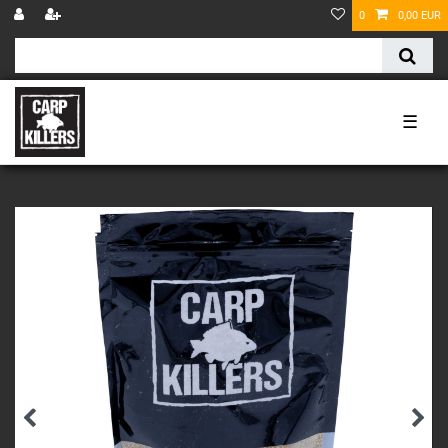
0
0,00 EUR
☰