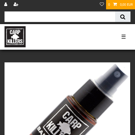
0
0,00 EUR
☰