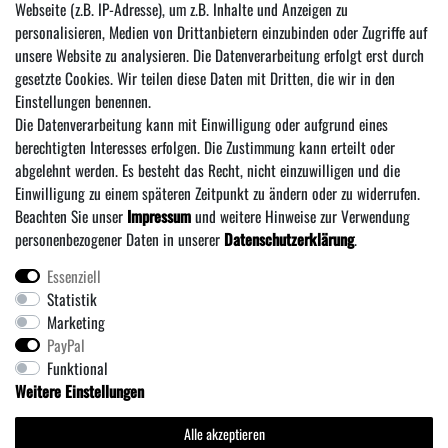
Webseite (z.B. IP-Adresse), um z.B. Inhalte und Anzeigen zu
Honig
personalisieren, Medien von Drittanbietern einzubinden oder Zugriffe auf
Hiermit bestätige ich, dass ich die
Daten­schutz­erklärung
gelesen habe. Meine Einwilligung
unsere Website zu analysieren. Die Datenverarbeitung erfolgt erst durch
kann ich jederzeit widerrufen.***
gesetzte Cookies. Wir teilen diese Daten mit Dritten, die wir in den
Einstellungen benennen.
Abonnieren
Die Datenverarbeitung kann mit Einwilligung oder aufgrund eines
*** Hierbei handelt es sich um ein Pflichtfeld.
berechtigten Interesses erfolgen. Die Zustimmung kann erteilt oder
abgelehnt werden. Es besteht das Recht, nicht einzuwilligen und die
Einwilligung zu einem späteren Zeitpunkt zu ändern oder zu widerrufen.
Beachten Sie unser
Impressum
und weitere Hinweise zur Verwendung
personenbezogener Daten in unserer
Daten­schutz­erklärung
.
Essenziell
Statistik
Über uns
·
Zahlung und Versand
·
Widerrufs­recht
·
Marketing
·
Daten­schutz­erklärung
·
AGB
·
Vertrag wiederrufen
PayPal
Impressum
Funktional
Weitere Einstellungen
* Alle Preise inklusive MwSt. zzgl. Versandkosten
** Bei Variantenartikeln mit unterschiedlichen Preisen pro Variante bezieht sich die
Alle akzeptieren
angegebene UVP auf die Variante mit dem niedrigsten Preis. Die UVP zu den weiteren