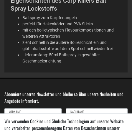
Eigenschaften des Carp Killers Bait
Spray Lockstoffs
Baitspray zum Karpfenangeln
perfekt für Hakenköder und PVA Sticks
mit den boilietypischen Flavourkompositionen und
weiteren Attraktoren
zieht schnell in die äußere Boilieschicht ein und
gibt Inhaltsstoffe auf dem Spot schnell wieder frei
Lieferumfang: 50ml Baitspray in gewählter
Geschmacksrichtung
Abonniere unseren Newsletter und bleibe so über unsere Neuheiten und
Angebote informiert.
VORNAME
NACHNAME
Wir verwenden Cookies und ähnliche Technologien auf unserer Website
und verarbeiten personenbezogene Daten von Besucher:innen unserer
Newsletter
E-MAIL ***