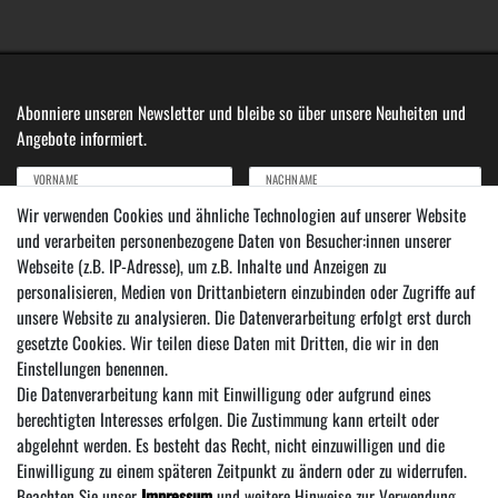
Abonniere unseren Newsletter und bleibe so über unsere Neuheiten und
Angebote informiert.
VORNAME
NACHNAME
Wir verwenden Cookies und ähnliche Technologien auf unserer Website
und verarbeiten personenbezogene Daten von Besucher:innen unserer
Newsletter
E-MAIL ***
Webseite (z.B. IP-Adresse), um z.B. Inhalte und Anzeigen zu
Honig
personalisieren, Medien von Drittanbietern einzubinden oder Zugriffe auf
Hiermit bestätige ich, dass ich die
Daten­schutz­erklärung
gelesen habe. Meine Einwilligung
unsere Website zu analysieren. Die Datenverarbeitung erfolgt erst durch
kann ich jederzeit widerrufen.***
gesetzte Cookies. Wir teilen diese Daten mit Dritten, die wir in den
Einstellungen benennen.
Abonnieren
Die Datenverarbeitung kann mit Einwilligung oder aufgrund eines
*** Hierbei handelt es sich um ein Pflichtfeld.
berechtigten Interesses erfolgen. Die Zustimmung kann erteilt oder
abgelehnt werden. Es besteht das Recht, nicht einzuwilligen und die
Einwilligung zu einem späteren Zeitpunkt zu ändern oder zu widerrufen.
Beachten Sie unser
Impressum
und weitere Hinweise zur Verwendung