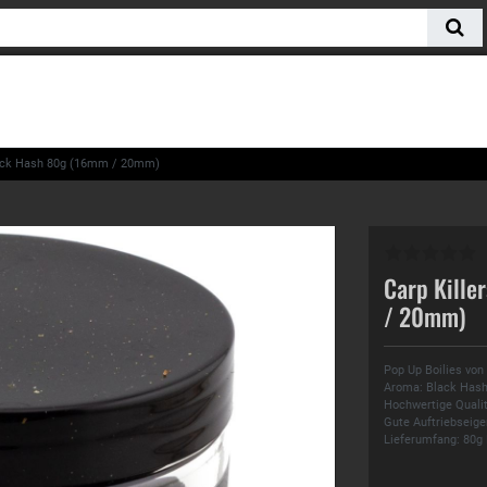
Black Hash 80g (16mm / 20mm)
Carp Kille
/ 20mm)
Pop Up Boilies von
Aroma: Black Has
Hochwertige Quali
Gute Auftriebseige
Lieferumfang: 80g