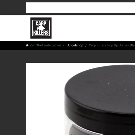
Zur Startseite gehen
Angelshop
Carp Killers Pop Up Boilies 