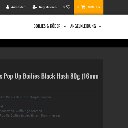
Anmelden
Registrieren
0
0
0,00 EUR
BOILIES & KÖDER
ANGELKLEIDUNG
rs Pop Up Boilies Black Hash 80g (16mm
 den Carp Killers zum Karpfenangeln
h
tät
nschaften, Vielfältige Aromen
 Pop Up Boilies in gewähltem Durchmesser