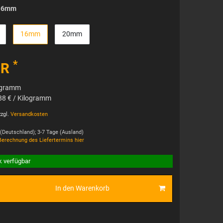
16mm
16mm
20mm
*
UR
ogramm
88 € / Kilogramm
zgl.
Versandkosten
 (Deutschland); 3-7 Tage (Ausland)
Berechnung des Liefertermins hier
k verfügbar
In den Warenkorb