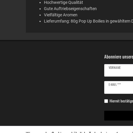
Hochwertige Qualität
Gute Auftriebseigenschaften
Vielfältige Aromen
Lieferumfang: 80g Pop Up Boilies in gewähltem
Abonniere unsere
VORNAME
Newsletter
E-MAIL ***
Honig
Hiermit bestätige