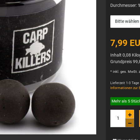
Durchmesser:
Bitte wählen
7,99 E
Inhalt
0,08
Kil
Grundpreis
99,
* inkl. ges. MwSt. z
Lieferzeit 1-3 Tage
Informationen zur 
Mehr als 5 Stüc