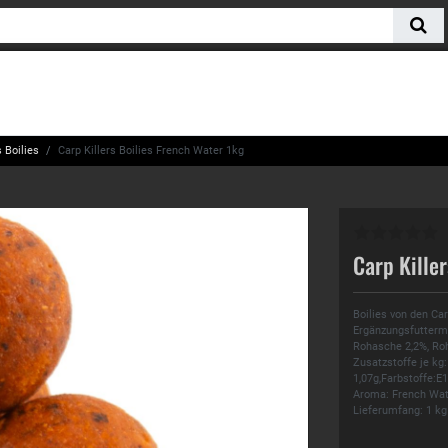
 Boilies
Carp Killers Boilies French Water 1kg
Carp Kille
Boilies von den Ca
Ergänzungsfuttermit
Rohasche 2,2%, Roh
Zusatzstoffe je kg:
1,07g,Farbstoffe:E
Aroma: French Wat
Lieferumfang: 1 kg