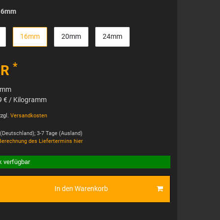
16mm
16mm
20mm
24mm
*
UR
ramm
9 € / Kilogramm
zgl.
Versandkosten
 (Deutschland); 3-7 Tage (Ausland)
Berechnung des Liefertermins hier
k verfügbar
In den Warenkorb