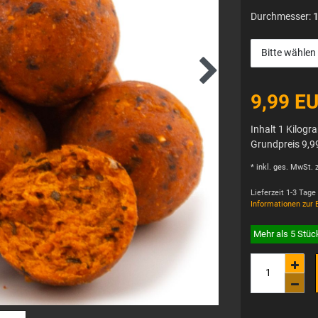
Durchmesser:
Bitte wählen
9,99 E
Inhalt
1
Kilog
Grundpreis
9,9
* inkl. ges. MwSt. z
Lieferzeit 1-3 Tage
Informationen zur 
Mehr als 5 Stüc