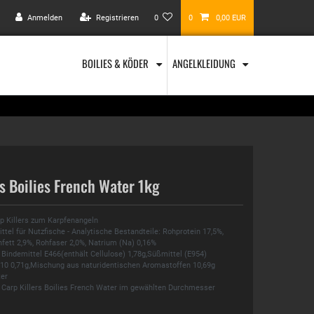
Anmelden
Registrieren
0
0
0,00 EUR
BOILIES & KÖDER
ANGELKLEIDUNG
rs Boilies French Water 1kg
rp Killers zum Karpfenangeln
tel für Nutzfische - Analytische Bestandteile: Rohprotein 17,5%,
fett 2,9%, Rohfaser 2,0%, Natrium (Na) 0,16%
 Bindemittel E466(enthält Cellulose) 1,78g,Süßmittel (E954)
110 0,71g,Mischung aus naturidentischen Aromastoffen 10,69g
er
 Carp Killers Boilies French Water im gewählten Durchmesser