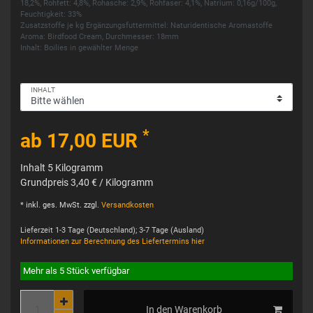
18,2%, Rohfett: 4,8%, Rohasche: 2,9%, Rohfaser: 4,1%, Natrium: 0,16g/100g,
Feuchtigkeit: 33%
Zusatzstoffe je kg Ergänzungsfuttermittel: Naturidentische Aromastoffe
Aroma: Birdfood Cream, Durchmesser: 18mm
Inhalt: Boilies in gewählter Menge
INHALT
*
ab 17,00 EUR
Inhalt
5
Kilogramm
Grundpreis
3,40 € / Kilogramm
* inkl. ges. MwSt. zzgl.
Versandkosten
Lieferzeit 1-3 Tage (Deutschland); 3-7 Tage (Ausland)
Informationen zur Berechnung des Liefertermins hier
Mehr als 5 Stück verfügbar
In den Warenkorb