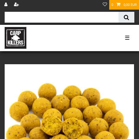
0
0,00 EUR
☰