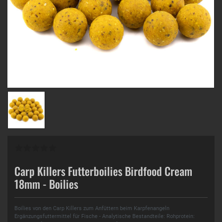
Carp Killers Futterboilies Birdfood Cream
18mm - Boilies
Boilies von den Carp Killers zum Anfüttern beim Karpfenangeln
Ergänzungsfuttermittel für Fische - Analytische Bestandteile: Rohprotein: