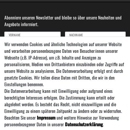
Abonniere unseren Newsletter und bleibe so über unsere Neuheiten und
Angebote informiert.
VORNAME
NACHNAME
Wir verwenden Cookies und ähnliche Technologien auf unserer Website
und verarbeiten personenbezogene Daten von Besucher:innen unserer
Newsletter
E-MAIL ***
Webseite (z.B. IP-Adresse), um z.B. Inhalte und Anzeigen zu
Honig
personalisieren, Medien von Drittanbietern einzubinden oder Zugriffe auf
Hiermit bestätige ich, dass ich die
Daten­schutz­erklärung
gelesen habe. Meine Einwilligung
unsere Website zu analysieren. Die Datenverarbeitung erfolgt erst durch
kann ich jederzeit widerrufen.***
gesetzte Cookies. Wir teilen diese Daten mit Dritten, die wir in den
Einstellungen benennen.
Abonnieren
Die Datenverarbeitung kann mit Einwilligung oder aufgrund eines
*** Hierbei handelt es sich um ein Pflichtfeld.
berechtigten Interesses erfolgen. Die Zustimmung kann erteilt oder
abgelehnt werden. Es besteht das Recht, nicht einzuwilligen und die
Einwilligung zu einem späteren Zeitpunkt zu ändern oder zu widerrufen.
Beachten Sie unser
Impressum
und weitere Hinweise zur Verwendung
personenbezogener Daten in unserer
Daten­schutz­erklärung
.