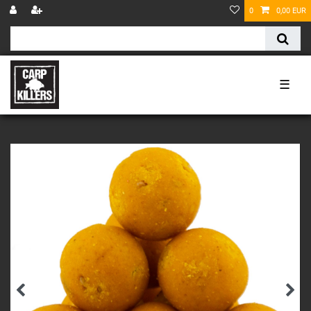
0
0,00 EUR
☰