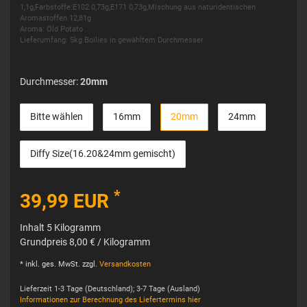
1,1g,Farbstoffe:E102 0,73g,E171 0,73g,Mischung aus naturidentischen
Aromastoffen 12,81g
Aroma: Old Potato
Lieferumfang: 5kg Boilies in gewähltem Durchmesser
Durchmesser:
20mm
Bitte wählen
16mm
20mm
24mm
Diffy Size(16.20&24mm gemischt)
*
39,99 EUR
Inhalt
5
Kilogramm
Grundpreis
8,00 € / Kilogramm
* inkl. ges. MwSt. zzgl.
Versandkosten
Lieferzeit 1-3 Tage (Deutschland); 3-7 Tage (Ausland)
Informationen zur Berechnung des Liefertermins hier