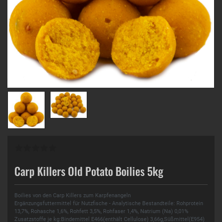
Carp Killers Old Potato Boilies 5kg
Boilies von den Carp Killers zum Karpfenangeln
Ergänzungsfuttermittel für Nutzfische - Analytische Bestandteile: Rohprotein
13,7%, Rohasche 1,6%, Rohfett 3,5%, Rohfaser 1,4%, Natrium (Na) 0,01%
Zusatzstoffe je kg:Bindemittel E466(enthält Cellulose) 3,66g,Süßmittel(E954)