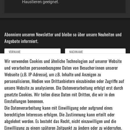
Haustieren geeignet.
Abonniere unseren Newsletter und bleibe so über unsere Neuheiten und
Angebote informiert.
VORNAME
NACHNAME
Wir verwenden Cookies und ähnliche Technologien auf unserer Website
und verarbeiten personenbezogene Daten von Besucher:innen unserer
Newsletter
E-MAIL ***
Webseite (z.B. IP-Adresse), um z.B. Inhalte und Anzeigen zu
Honig
personalisieren, Medien von Drittanbietern einzubinden oder Zugriffe auf
Hiermit bestätige ich, dass ich die
Daten­schutz­erklärung
gelesen habe. Meine Einwilligung
unsere Website zu analysieren. Die Datenverarbeitung erfolgt erst durch
kann ich jederzeit widerrufen.***
gesetzte Cookies. Wir teilen diese Daten mit Dritten, die wir in den
Einstellungen benennen.
Abonnieren
Die Datenverarbeitung kann mit Einwilligung oder aufgrund eines
*** Hierbei handelt es sich um ein Pflichtfeld.
berechtigten Interesses erfolgen. Die Zustimmung kann erteilt oder
abgelehnt werden. Es besteht das Recht, nicht einzuwilligen und die
Einwilligung zu einem späteren Zeitpunkt zu ändern oder zu widerrufen.