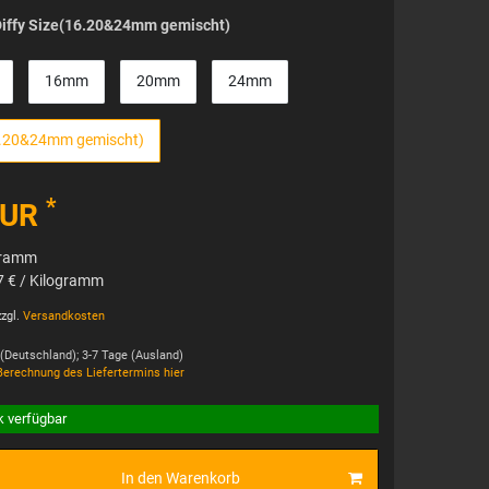
Diffy Size(16.20&24mm gemischt)
16mm
20mm
24mm
16.20&24mm gemischt)
*
EUR
gramm
7 € / Kilogramm
zgl.
Versandkosten
 (Deutschland); 3-7 Tage (Ausland)
Berechnung des Liefertermins hier
k verfügbar
In den Warenkorb