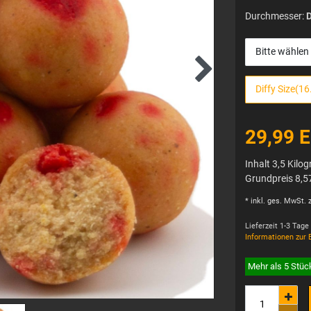
Durchmesser:
Bitte wählen
Diffy Size(
29,99 
Inhalt
3,5
Kilo
Grundpreis
8,5
* inkl. ges. MwSt. z
Lieferzeit 1-3 Tage
Informationen zur 
Mehr als 5 Stüc