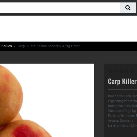
 Boilies
Carp Killers Boilies Scoberry 3,5kg Eimer
Carp Kille
Boilies von den Ca
Ergänzungsfuttermit
Rohasche 2,4%, Roh
Zusatzstoffe je kg:
Farbstoffe: keine,
Aroma: Scoberry
Lieferumfang: 3,5 