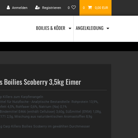
Anmelden
Registrieren
0
0
0,00 EUR
BOILIES & KÖDER
ANGELKLEIDUNG
rs Boilies Scoberry 3,5kg Eimer
rp Killers zum Karpfenangeln
tel für Nutzfische - Analytische Bestandteile: Rohprotein 13,9%,
fett 4,5%, Rohfaser 0,6%, Natrium (Na) 0,1%
Bindemittel E466 (enthält Cellulose) 3,60g, Süßmittel (E954) 1,08g,
 E171 2,5g, Mischung aus naturidentischen Aromastoffen 8,9g
kg Carp Killers Boilies Scoberry im gewählten Durchmesser