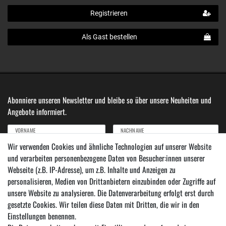
Registrieren
Als Gast bestellen
Abonniere unseren Newsletter und bleibe so über unsere Neuheiten und
Angebote informiert.
VORNAME
NACHNAME
Wir verwenden Cookies und ähnliche Technologien auf unserer Website
und verarbeiten personenbezogene Daten von Besucher:innen unserer
Newsletter
E-MAIL ***
Webseite (z.B. IP-Adresse), um z.B. Inhalte und Anzeigen zu
Honig
personalisieren, Medien von Drittanbietern einzubinden oder Zugriffe auf
Hiermit bestätige ich, dass ich die
Daten­schutz­erklärung
gelesen habe. Meine Einwilligung
unsere Website zu analysieren. Die Datenverarbeitung erfolgt erst durch
kann ich jederzeit widerrufen.***
gesetzte Cookies. Wir teilen diese Daten mit Dritten, die wir in den
Einstellungen benennen.
Abonnieren